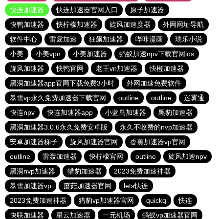
快连加速器
快连加速器官网入口
原子加速器
快鸭加速器
快柠檬加速器
旋风加速度器
外网网址导航
软件中心
雷霆加速
狂飙加速器
哔咔漫画
瑞乐小说
小美
小美vpn
小美加速器
蚂蚁加速npv下载官网ios
旋风加速器
快鸭官网
老王vn加速器
快橙加速器
黑洞加速器app官网下载免费3小时
外网加速免费软件
暴雪vp永久免费加速器下载官网
outline
outline
迷雾通
快连npv
快连加速器app
小蓝鸟加速器
黑豹加速器
黑洞加速器3.0.6永久免费安卓版
永久不收费的nvp加速器
安卓加速器梯子
旋风加速器官网
香蕉加速器vp官网
outline
雷轰加速器
快柠檬官网
outline
旋风加速npv
黑洞nvp加速器
猎豹加速器
2023免费加速神器
暴雪加速器vp
蘑菇加速器官网
lets快连
2023免费加速神器
猎豹vp加速器官网
quickq
快连
快联加速器
星云加速器
一元机场
蚂蚁vp加速器官网