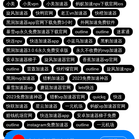
小美
小美vpn
小美加速器
蚂蚁加速npv下载官网ios
旋风加速器
快鸭官网
老王vn加速器
快橙加速器
黑洞加速器app官网下载免费3小时
外网加速免费软件
暴雪vp永久免费加速器下载官网
outline
outline
迷雾通
快连npv
快连加速器app
小蓝鸟加速器
黑豹加速器
黑洞加速器3.0.6永久免费安卓版
永久不收费的nvp加速器
安卓加速器梯子
旋风加速器官网
香蕉加速器vp官网
outline
雷轰加速器
快柠檬官网
outline
旋风加速npv
黑洞nvp加速器
猎豹加速器
2023免费加速神器
暴雪加速器vp
蘑菇加速器官网
lets快连
2023免费加速神器
猎豹vp加速器官网
quickq
快连
快联加速器
星云加速器
一元机场
蚂蚁vp加速器官网
赔钱机场官网
快连加速器app
安卓加速器梯子免费
outline
instagram免费加速器
outline
一元机场
白鲸加速官方正版
纸飞机加速器