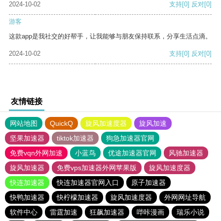
2024-10-02
支持
[0]
反对
[0]
游客
这款app是我社交的好帮手，让我能够与朋友保持联系，分享生活点滴。
2024-10-02
支持
[0]
反对
[0]
友情链接
网站地图
QuickQ
旋风加速度器
旋风加速
坚果加速器
tiktok加速器
狗急加速器官网
免费vqn外网加速
小蓝鸟
优途加速器官网
风驰加速器
旋风加速器
免费vps加速器外网苹果版
旋风加速度器
快连加速器
快连加速器官网入口
原子加速器
快鸭加速器
快柠檬加速器
旋风加速度器
外网网址导航
软件中心
雷霆加速
狂飙加速器
哔咔漫画
瑞乐小说