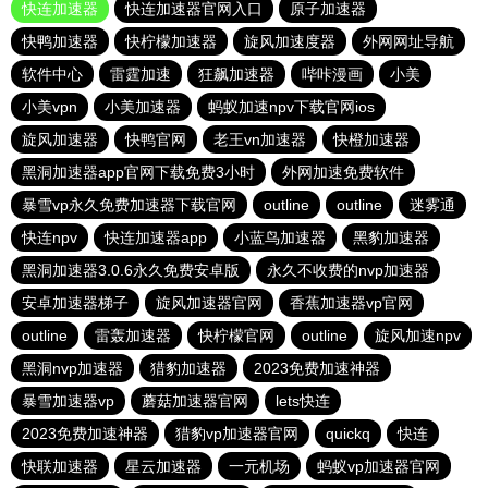
快连加速器
快连加速器官网入口
原子加速器
快鸭加速器
快柠檬加速器
旋风加速度器
外网网址导航
软件中心
雷霆加速
狂飙加速器
哔咔漫画
小美
小美vpn
小美加速器
蚂蚁加速npv下载官网ios
旋风加速器
快鸭官网
老王vn加速器
快橙加速器
黑洞加速器app官网下载免费3小时
外网加速免费软件
暴雪vp永久免费加速器下载官网
outline
outline
迷雾通
快连npv
快连加速器app
小蓝鸟加速器
黑豹加速器
黑洞加速器3.0.6永久免费安卓版
永久不收费的nvp加速器
安卓加速器梯子
旋风加速器官网
香蕉加速器vp官网
outline
雷轰加速器
快柠檬官网
outline
旋风加速npv
黑洞nvp加速器
猎豹加速器
2023免费加速神器
暴雪加速器vp
蘑菇加速器官网
lets快连
2023免费加速神器
猎豹vp加速器官网
quickq
快连
快联加速器
星云加速器
一元机场
蚂蚁vp加速器官网