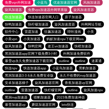
免费vqn外网加速
小蓝鸟
优途加速器官网
风驰加速器
旋风加速器
免费vps加速器外网苹果版
旋风加速度器
快连加速器
快连加速器官网入口
原子加速器
快鸭加速器
快柠檬加速器
旋风加速度器
外网网址导航
软件中心
雷霆加速
狂飙加速器
哔咔漫画
小美
小美vpn
小美加速器
蚂蚁加速npv下载官网ios
旋风加速器
快鸭官网
老王vn加速器
快橙加速器
黑洞加速器app官网下载免费3小时
外网加速免费软件
暴雪vp永久免费加速器下载官网
outline
outline
迷雾通
快连npv
快连加速器app
小蓝鸟加速器
黑豹加速器
黑洞加速器3.0.6永久免费安卓版
永久不收费的nvp加速器
安卓加速器梯子
旋风加速器官网
香蕉加速器vp官网
outline
雷轰加速器
快柠檬官网
outline
旋风加速npv
黑洞nvp加速器
猎豹加速器
2023免费加速神器
暴雪加速器vp
蘑菇加速器官网
lets快连