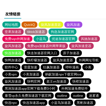
友情链接
网站地图
QuickQ
旋风加速度器
旋风加速
坚果加速器
tiktok加速器
狗急加速器官网
免费vqn外网加速
小蓝鸟
优途加速器官网
风驰加速器
旋风加速器
免费vps加速器外网苹果版
旋风加速度器
快连加速器
快连加速器官网入口
原子加速器
快鸭加速器
快柠檬加速器
旋风加速度器
外网网址导航
软件中心
雷霆加速
狂飙加速器
哔咔漫画
小美
小美vpn
小美加速器
蚂蚁加速npv下载官网ios
旋风加速器
快鸭官网
老王vn加速器
快橙加速器
黑洞加速器app官网下载免费3小时
外网加速免费软件
暴雪vp永久免费加速器下载官网
outline
outline
迷雾通
快连npv
快连加速器app
小蓝鸟加速器
黑豹加速器